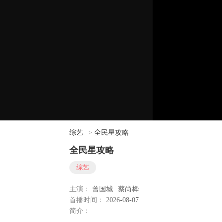
综艺
>
全民星攻略
全民星攻略
综艺
主演：
曾国城
蔡尚桦
首播时间：
2026-08-07
简介：