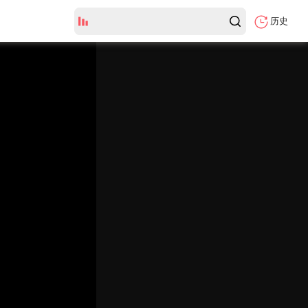
历史
20221012期
弹
幕
20221017期
颜
20221018期
色
20221019期
20221020期
20221024期
20221025期
20221026期
20221027期
20221101期
20221102期