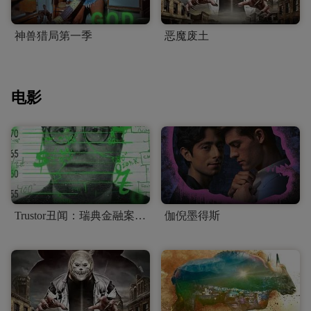
神兽猎局第一季
恶魔废土
电影
Trustor丑闻：瑞典金融案内幕
伽倪墨得斯