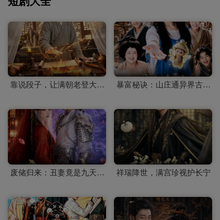
短剧大全
靠说段子，让满朝老登大破大防
暴富秘诀：山庄通异界古人来打工
废储归来：丑妻竟是九天女帝
祥瑞降世，满宫珍视护长宁