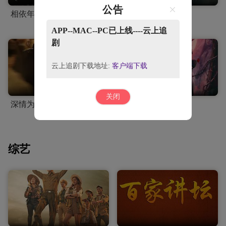
公告
相依年年
林间鸽踪第一季
APP--MAC--PC已上线----云上追
剧
云上追剧下载地址:
客户端下载
关闭
深情为饵
夜语记
综艺