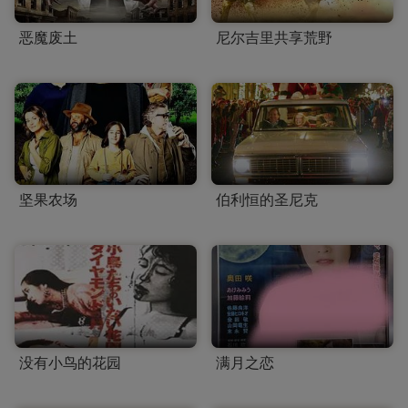
恶魔废土
尼尔吉里共享荒野
坚果农场
伯利恒的圣尼克
没有小鸟的花园
满月之恋