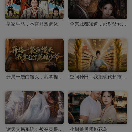
皇家牛马，本宫只想退休
全京城都知道，那对父女是双坑了
开局一袋白馒头，我拿捏了落魄少爷
空间种田：我把现代超市搬回古代第一季
诸天交易系统：被夺灵根后垄断万界资源
小厨娘勇闯桃花岛