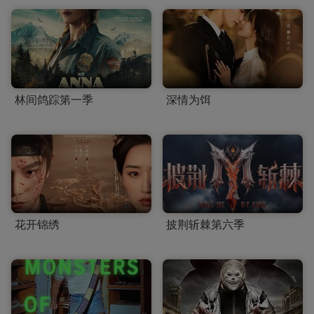
林间鸽踪第一季
深情为饵
花开锦绣
披荆斩棘第六季