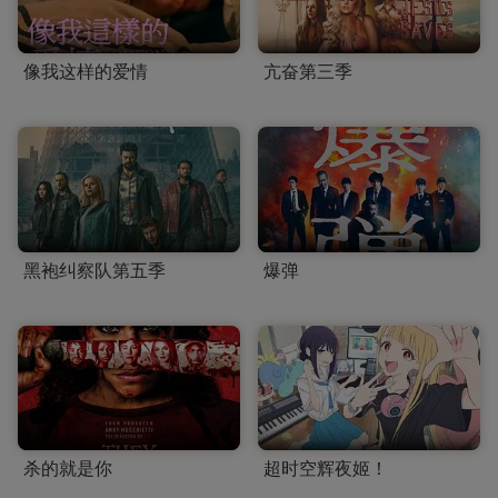
像我这样的爱情
亢奋第三季
黑袍纠察队第五季
爆弹
杀的就是你
超时空辉夜姬！