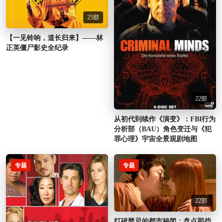
25部
【一见铃响，道长归来】——林
正英僵尸影史全纪录
22部
从初代到续作《演变》：FBI行为
分析部（BAU）角色变迁与《犯
罪心理》宇宙全景观剧地图
专题
专题
22部
打破禁忌的都市秘闻：盘点那些