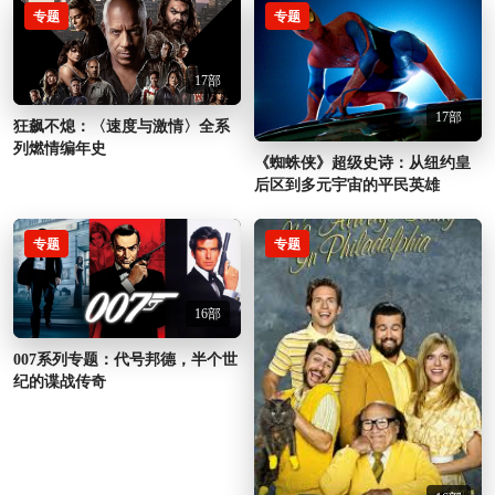
专题
专题
17部
17部
狂飙不熄：〈速度与激情〉全系
列燃情编年史
《蜘蛛侠》超级史诗：从纽约皇
后区到多元宇宙的平民英雄
专题
专题
16部
007系列专题：代号邦德，半个世
纪的谍战传奇