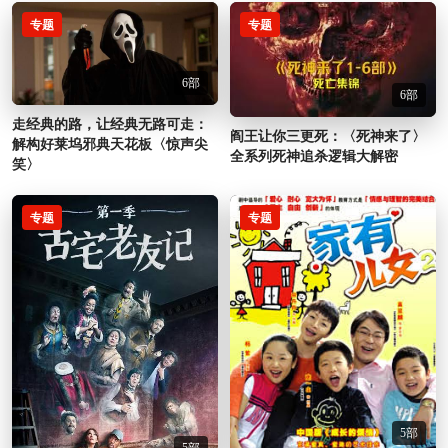
专题
专题
6部
6部
走经典的路，让经典无路可走：
阎王让你三更死：〈死神来了〉
解构好莱坞邪典天花板〈惊声尖
全系列死神追杀逻辑大解密
笑〉
专题
专题
5部
5部