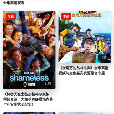
全集高清观看
专题
专题
10部
《金炳万的丛林法则》全季高清
视频与全集嘉宾资源聚合专题
11部
《解密无耻之徒加拉格尔家族：
利普命运、大姐菲奥娜退场内幕
与利安现状全纪实》