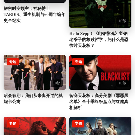
解密时空领主：神秘博士
TARDIS、重生机制与60周年编年
史全纪实
10部
Hello Zepp！《电锯惊魂》竖锯
老爷子的救赎哲学，凭什么是恐
怖片天花板？
专题
专题
10部
10部
智商天花板：高分美剧《罪恶黑
后会有期：我们从未离开过的莫
名单》全十季终极盘点与红魔真
妮卡公寓
相解析
专题
专题