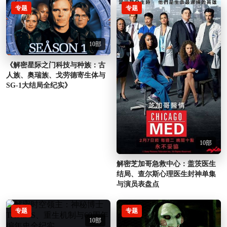
专题
专题
10部
《解密星际之门科技与种族：古
人族、奥瑞族、戈劳德寄生体与
SG-1大结局全纪实》
10部
解密芝加哥急救中心：盖茨医生
结局、查尔斯心理医生封神单集
与演员表盘点
专题
专题
10部