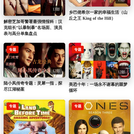
13部
乡巴佬希尔一家的幸福生活（山
丘之王 King of the Hill）
解密芝加哥警署最强情报科：汉
克组长“以暴制暴”名场面、演员
表与高分单集盘点
专题
专题
12部
12部
陆小凤传奇专题：灵犀一指，探
美恐十年：一场永不谢幕的噩梦
尽江湖秘案
循环
专题
专题