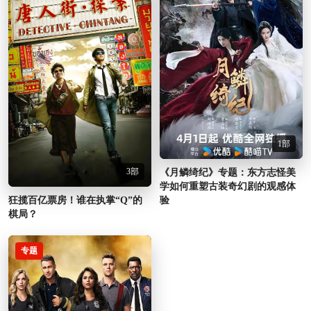
1部
3部
《月鳞绮纪》专题：东方志怪美
学如何重塑古装奇幻剧的观感体
狂揽百亿票房！谁在执掌“Q”的
验
棋局？
专题