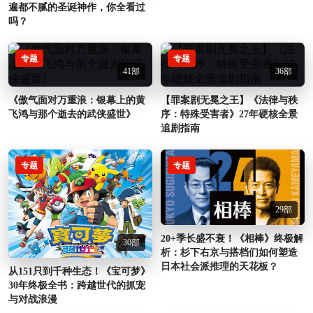
遍都不腻的圣诞神作，你全看过
吗？
专题
专题
41部
36部
《傲气面对万重浪：银幕上的黄
【罪案剧无冕之王】《法律与秩
飞鸿与那个逝去的武侠盛世》
序：特殊受害者》27年硬核全景
追剧指南
专题
专题
29部
20+季长盛不衰！《相棒》终极解
30部
析：杉下右京与搭档们如何塑造
日本社会派推理的天花板？
从151只到千种生态！《宝可梦》
30年终极全书：跨越世代的抓宠
与对战浪漫