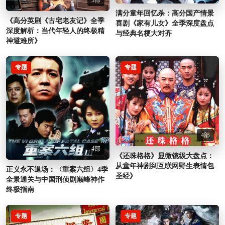
满分童年回忆杀：高分国产情景
《高分英剧《古宅老友记》全季
喜剧《家有儿女》全季深度盘点
深度解析：当代年轻人的终极精
与经典名梗大对齐
神避难所》
专题
专题
4部
4部
《还珠格格》显微镜级大盘点：
从童年神剧到互联网野生表情包
正义永不退场：〈重案六组〉4季
圣经》
全景通关与中国刑侦剧巅峰神作
终极指南
专题
专题