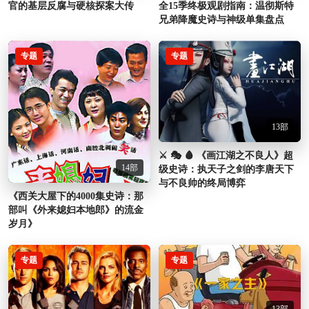
全15季终极观剧指南：温彻斯特
官的基层反腐与硬核探案大传
兄弟降魔史诗与神级单集盘点
专题
专题
13部
⚔️ 🎭 🩸 《画江湖之不良人》超
14部
级史诗：执天子之剑的李唐天下
与不良帅的终局博弈
《西关大屋下的4000集史诗：那
部叫《外来媳妇本地郎》的流金
岁月》
专题
专题
13部