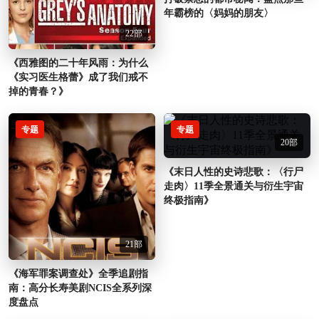
年霸榜的〈妈妈的朋友〉
22部
《西雅图的二十年风雨：为什么
《实习医生格蕾》成了我们戒不
掉的青春？》
专题
专题
20部
《末日人性的史诗悲歌：〈行尸
走肉〉11季全景通关与衍生宇宙
终极指南》
21部
《海军罪案调查处》全季追剧指
南：高分长寿美剧NCIS全系列深
度盘点