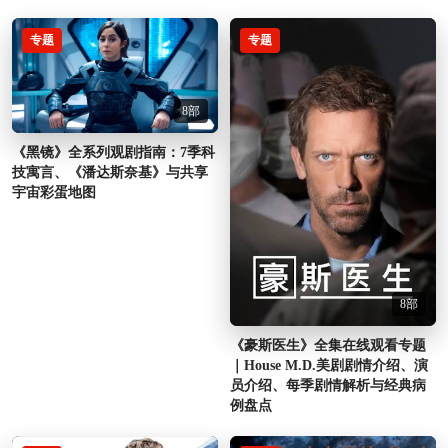
专题
专题
8部
《黑镜》全系列观剧指南：7季科
技寓言、《潘达斯奈基》与共享
宇宙彩蛋地图
8部
《豪斯医生》全集在线观看专题
｜House M.D.美剧剧情介绍、演
员介绍、每季剧情解析与经典病
例盘点