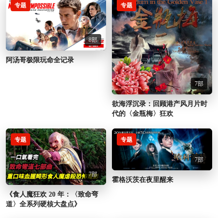
专题
专题
8部
阿汤哥极限玩命全记录
7部
欲海浮沉录：回顾港产风月片时
代的〈金瓶梅〉狂欢
专题
专题
7部
7部
霍格沃茨在夜里醒来
《食人魔狂欢 20 年：〈致命弯
道〉全系列硬核大盘点》