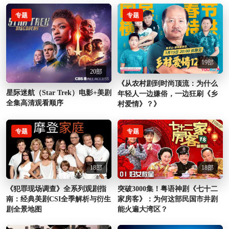
专题
专题
19部
20部
《从农村剧到时尚顶流：为什么
星际迷航（Star Trek）电影+美剧
年轻人一边嫌俗，一边狂刷《乡
全集高清观看顺序
村爱情》？》
专题
专题
18部
18部
《犯罪现场调查》全系列观剧指
突破3000集！粤语神剧《七十二
南：经典美剧CSI全季解析与衍生
家房客》：为何这部民国市井剧
剧全景地图
能火遍大湾区？