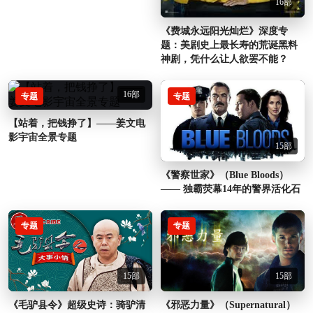
16部
《费城永远阳光灿烂》深度专
题：美剧史上最长寿的荒诞黑料
神剧，凭什么让人欲罢不能？
16部
专题
专题
【站着，把钱挣了】——姜文电
影宇宙全景专题
15部
《警察世家》（Blue Bloods）
—— 独霸荧幕14年的警界活化石
专题
专题
15部
15部
《邪恶力量》（Supernatural）
《毛驴县令》超级史诗：骑驴清