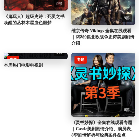
9部
《鬼玩人》超级史诗：死灵之书
9部
唤醒的丛林木屋血色噩梦
维京传奇 Vikings 全集在线观看
｜6季89集北欧战争史诗美剧剧情
介绍
9部
专题
专题
本周热门电影电视剧
8部
《灵书妙探》全集在线观看专题
｜Castle美剧剧情介绍、演员表、
8季剧情解析与经典案件盘点