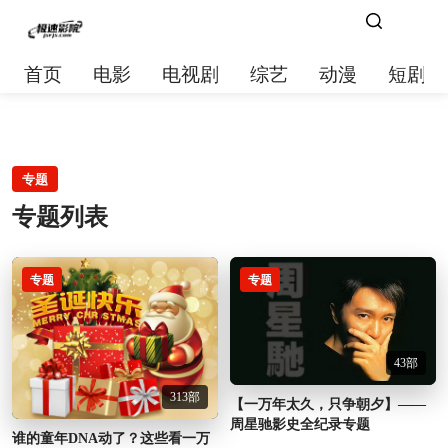
首页
电影
电视剧
综艺
动漫
短剧大
专题
专题列表
专题
专题
43部
313部
【一万年太久，只争朝夕】——
周星驰影史全纪录专题
谁的童年DNA动了？这些看一万