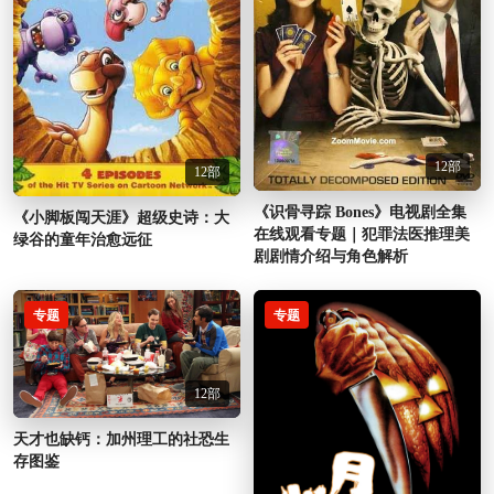
12部
12部
《识骨寻踪 Bones》电视剧全集
《小脚板闯天涯》超级史诗：大
在线观看专题｜犯罪法医推理美
绿谷的童年治愈远征
剧剧情介绍与角色解析
专题
专题
12部
天才也缺钙：加州理工的社恐生
存图鉴