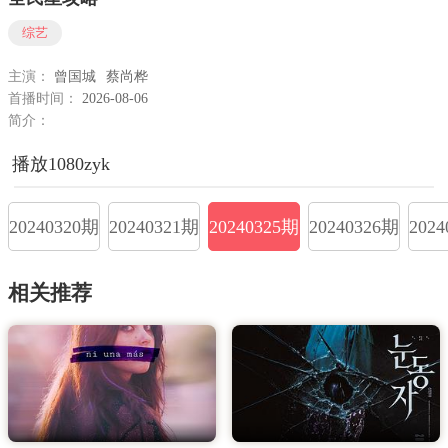
综艺
主演：
曾国城
蔡尚桦
首播时间：
2026-08-06
简介：
播放1080zyk
20240320期
20240321期
20240325期
20240326期
202
相关推荐