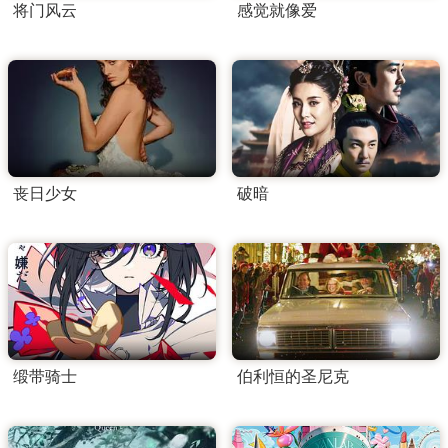
将门风云
感觉就像爱
丧日少女
破暗
缎带骑士
伯利恒的圣尼克