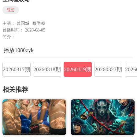
综艺
主演：
曾国城
蔡尚桦
首播时间：
2026-08-05
简介：
播放1080zyk
20260317期
20260318期
20260319期
20260323期
202
相关推荐