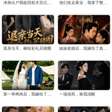
净身出户我收回前夫百亿订单
他们抢走家业，我拿下整个翡翠圈
退亲当天，梭哈彩礼买猪圈
妹妹抢婚后，我嫁给了真龙天子
第一串烤肉后，我嫁给了顶流
一场假死，换我清醒