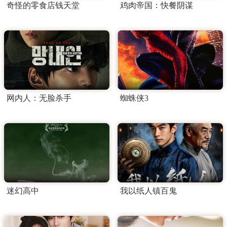
奇怪的零食店钱天堂
鸡肉帝国：快餐阴谋
网内人：无脸杀手
蜘蛛侠3
迷幻高中
我以纸人镇百鬼