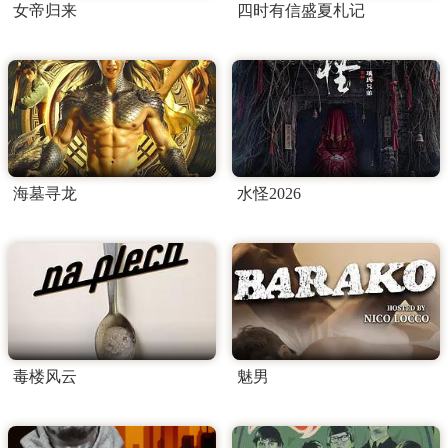
女帝归来
四时有信盛夏札记
海墓寻龙
水怪2026
毒楼风云
魅男