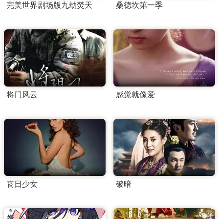
完美世界剧场版九劫焚天
桑德坎第一季
将门风云
感觉就像爱
丧日少女
破暗