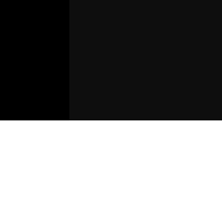
20221103期
20221107期
20221108期
20221109期
20221110期
20221114期
20221115期
20221116期
20221117期
20221121期
20221122期
20221123期
20221124期