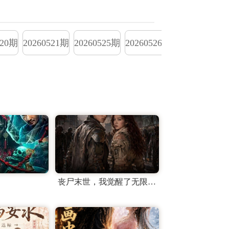
20221128期
20221129期
520期
20260521期
20260525期
20260526期
20260527期
20221130期
20221201期
20221205期
20221206期
20221207期
20221208期
20221209期
20221212期
丧尸末世，我觉醒了无限复制异能
20221213期
20221214期