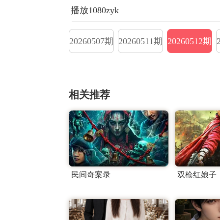
播放1080zyk
505期
20260506期
20260507期
20260511期
20260512期
相关推荐
民间奇案录
双枪红娘子