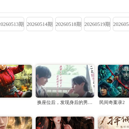
20260513期
20260514期
20260518期
20260519期
20260
换座位后，发现身后的男生好像喜欢我
民间奇案录2