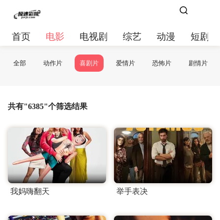
首页
电影
电视剧
综艺
动漫
短剧大
:
全部
动作片
喜剧片
爱情片
恐怖片
剧情片
共有"6385"个筛选结果
我妈嗨翻天
举手表决