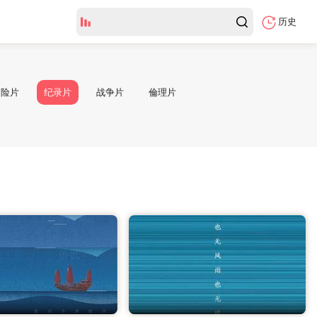
历史
冒险片
纪录片
战争片
倫理片