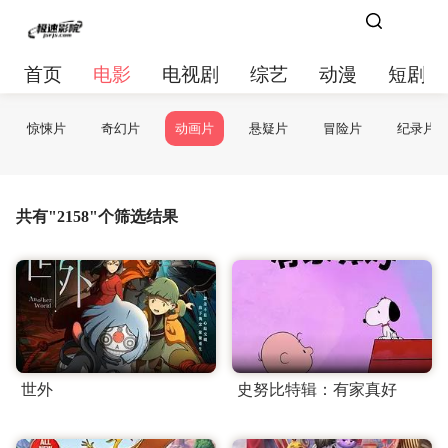
首页
电影
电视剧
综艺
动漫
短剧大
惊悚片
奇幻片
动画片
悬疑片
冒险片
纪录片
共有"2158"个筛选结果
世外
史努比特辑：有家真好