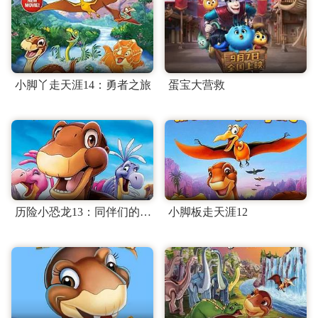
小脚丫走天涯14：勇者之旅
蛋宝大营救
历险小恐龙13：同伴们的智慧
小脚板走天涯12