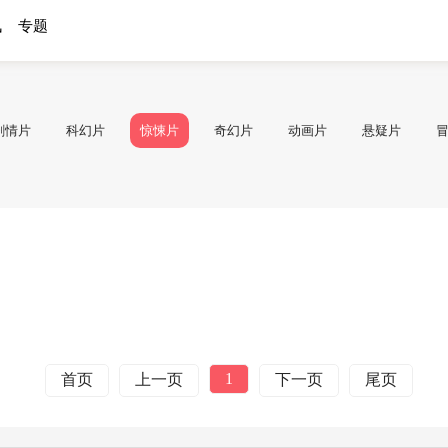
讯
专题
剧情片
科幻片
惊悚片
奇幻片
动画片
悬疑片
1
首页
上一页
下一页
尾页