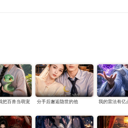
我把百兽当萌宠
分手后邂逅隐世的他
我的雷法有亿