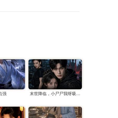
点强
末世降临，小尸尸我呀吸吸吸