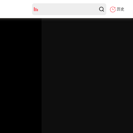
历史
全集
弹
幕
颜
色