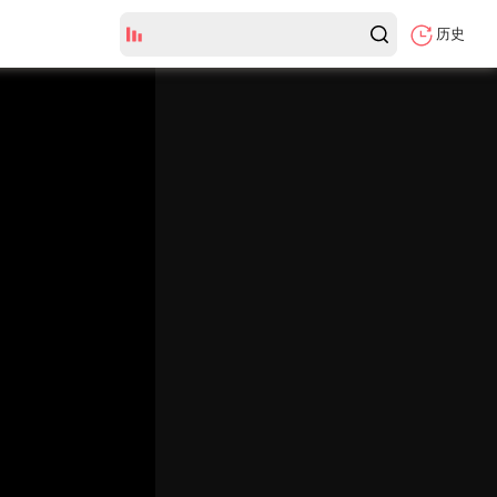
历史
全集
弹
幕
颜
色