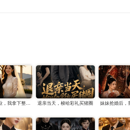
他们抢走家业，我拿下整个翡翠圈
退亲当天，梭哈彩礼买猪圈