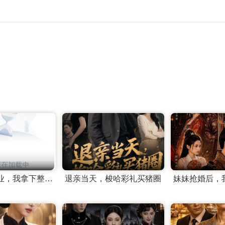
他们抢走家业，我拿下整个翡翠圈
退亲当天，梭哈彩礼买猪圈