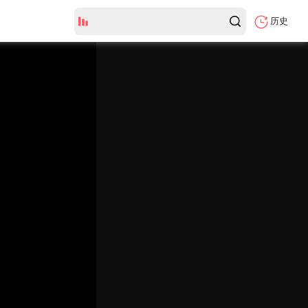
历史
全集
弹
幕
颜
色