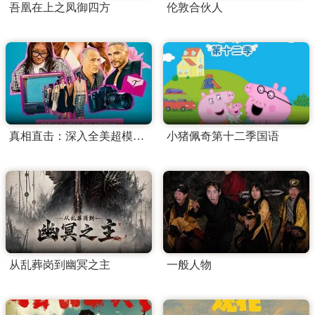
吾凰在上之凤御四方
伦敦合伙人
真相直击：深入全美超模大赛第一季
小猪佩奇第十二季国语
从乱葬岗到幽冥之主
一般人物