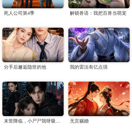
死人公司第4季
解锁兽语：我把百兽当萌宠
分手后邂逅隐世的他
我的雷法有亿点强
末世降临，小尸尸我呀吸吸吸
无言赐婚