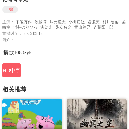
电影
主演：
不破万作
吹越满
味元耀大
小田切让
岩濑亮
村川绘梨
柴
崎幸
浦井のりひろ
满岛光
足立智充
青山姫乃
齐藤阳一郎
首播时间：
2026-05-12
简介：
播放1080zyk
HD中字
相关推荐