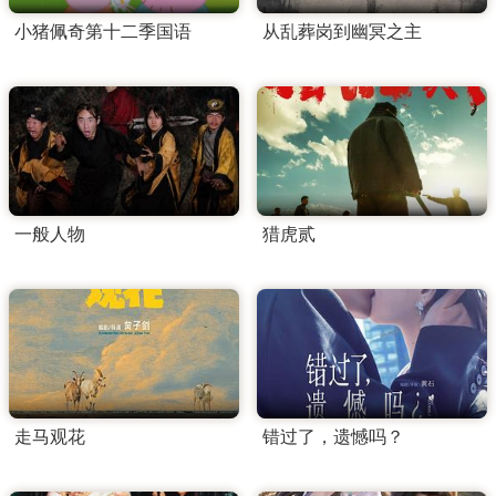
小猪佩奇第十二季国语
从乱葬岗到幽冥之主
一般人物
猎虎贰
走马观花
错过了，遗憾吗？