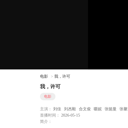
电影
>
我，许可
我，许可
电影
主演：
刘佳
刘杰毅
合文俊
啜妮
张懿曼
张馨
首播时间：
2026-05-15
简介：