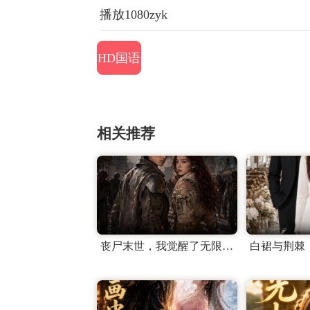
播放1080zyk
HD国语
相关推荐
丧尸末世，我觉醒了无限复制异能
白裙与荆棘