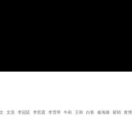
文
文淇
李冠廷
李哲霆
李雪琴
牛莉
王和
白客
秦海璐
翟韬
黄博