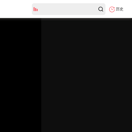
历史
HD国语
弹
幕
颜
色