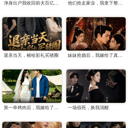
净身出户我收回前夫百亿订单
他们抢走家业，我拿下整个翡翠圈
退亲当天，梭哈彩礼买猪圈
妹妹抢婚后，我嫁给了真龙天子
第一串烤肉后，我嫁给了顶流
一场假死，换我清醒