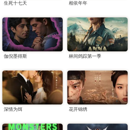
生死十七天
相依年年
伽倪墨得斯
林间鸽踪第一季
深情为饵
花开锦绣