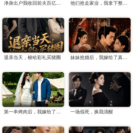
净身出户我收回前夫百亿订单
他们抢走家业，我拿下整个翡翠圈
退亲当天，梭哈彩礼买猪圈
妹妹抢婚后，我嫁给了真龙天子
第一串烤肉后，我嫁给了顶流
一场假死，换我清醒