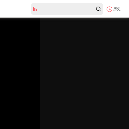
历史
第01集
弹
幕
第02集
颜
第03集
色
第04集
第05集
第06集
第07集
第08集
第09集
第10集
第11集