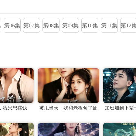
集
第06集
第07集
第08集
第09集
第10集
第11集
第12
，我只想搞钱
被甩当天，我和老板领了证
加班加到下辈