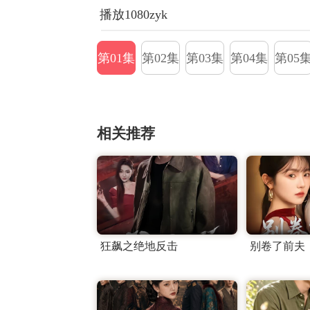
播放1080zyk
第01集
第02集
第03集
第04集
第05
相关推荐
狂飙之绝地反击
别卷了前夫