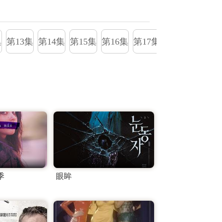
第25集
第26集
集
第13集
第14集
第15集
第16集
第17集
第18集
第19
第27集
第28集
第29集
第30集
第31集
第32集
第33集
第34集
季
眼眸
第35集
第36集