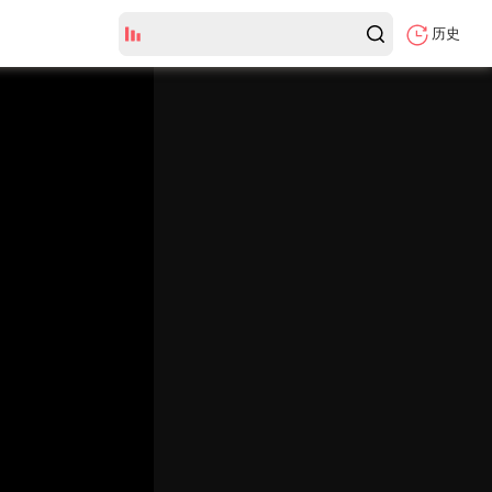
历史
第01集
弹
幕
第02集
颜
第03集
色
第04集
第05集
第06集
第07集
第08集
第09集
第10集
第11集