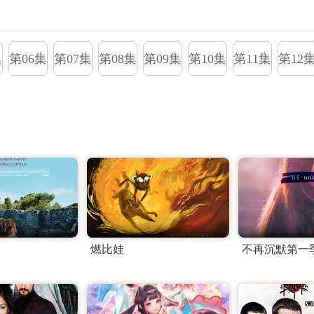
集
第06集
第07集
第08集
第09集
第10集
第11集
第12
燃比娃
不再沉默第一