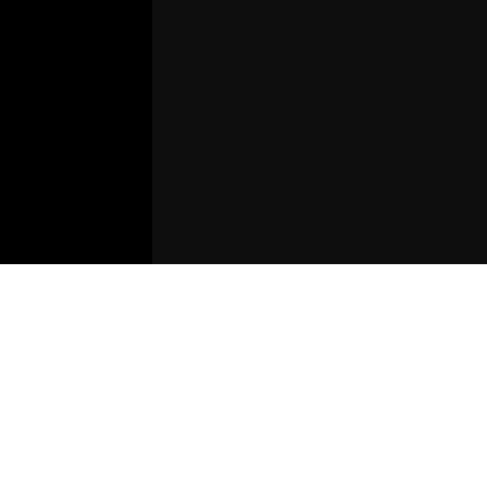
第12集
第13集
第14集
第15集
第16集
第17集
第18集
第19集
第20集
第21集
第22集
第23集
第24集