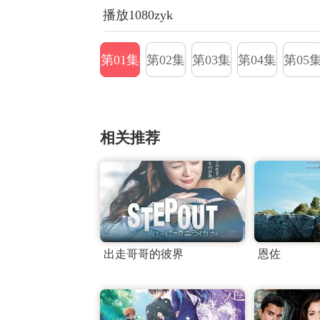
播放1080zyk
第01集
第02集
第03集
第04集
第05
相关推荐
出走哥哥的彼界
恩佐